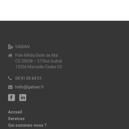
GABIAN
Pôle Média Belle de Mai
CS 20038 – 37 Rue Guibal
13356 Marseille Cedex 03
04 91 05 64 51
hello@gabian.fr
Accueil
Services
Qui sommes-nous ?