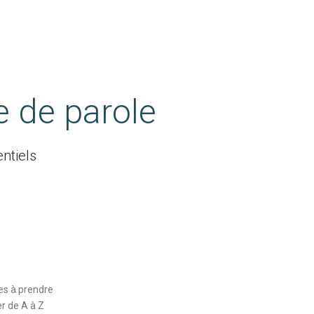
e de parole
ntiels
ves à prendre
r de A à Z