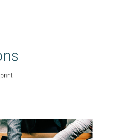
ons
print