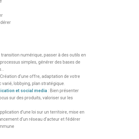
e
er
édérer
: transition numérique, passer à des outils en
 processus simples, générer des bases de
s…
 Création d’une offre, adaptation de votre
c varié, lobbying, plan stratégique.
cation et social media
: Bien présenter
ocus sur des produits, valoriser sur les
pplication d’une loi sur un territoire, mise en
 lancement d’un réseau d’acteur et fédérer
commune