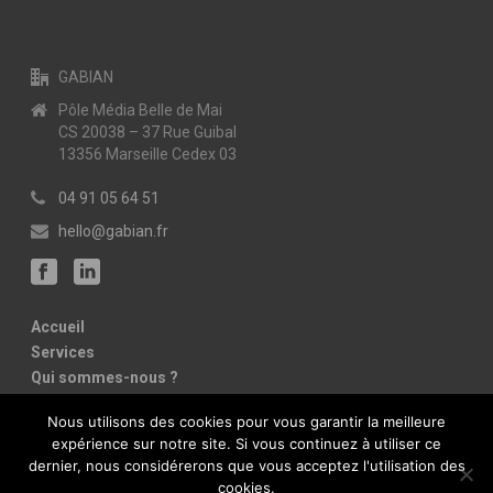
GABIAN
Pôle Média Belle de Mai
CS 20038 – 37 Rue Guibal
13356 Marseille Cedex 03
04 91 05 64 51
hello@gabian.fr
Accueil
Services
Qui sommes-nous ?
Références
Nous utilisons des cookies pour vous garantir la meilleure
Contact
expérience sur notre site. Si vous continuez à utiliser ce
Mentions légales
dernier, nous considérerons que vous acceptez l'utilisation des
cookies.