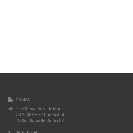
GABIAN
Pôle Média Belle de Mai
CS 20038 – 37 Rue Guibal
13356 Marseille Cedex 03
04 91 05 64 51