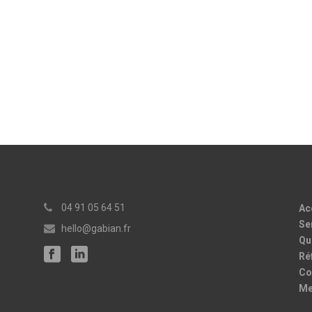
04 91 05 64 51
Ac
Se
hello@gabian.fr
Qu
Ré
Co
Me