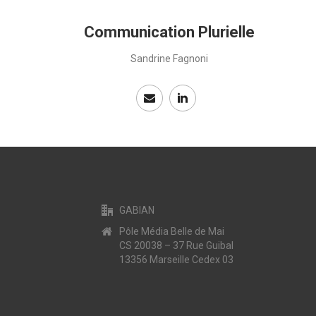
Communication Plurielle
Sandrine Fagnoni
GABIAN
Pôle Média Belle de Mai
CS 20038 – 37 Rue Guibal
13356 Marseille Cedex 03