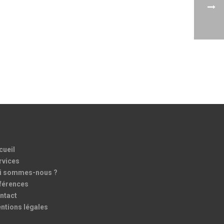
cueil
rvices
i sommes-nous ?
férences
ntact
ntions légales