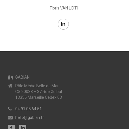
Floris VAN LIDTH
GABIAN
Pôle Média Belle de Mai
CS 20038 – 37 Rue Guibal
13356 Marseille Cedex 03
04 91 05 64 51
hello@gabian.fr