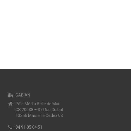
GABIAN
Pôle Média Belle de Mai
CS 20038 – 37 Rue Guibal
13356 Marseille Cedex 03
04 91 05 64 51